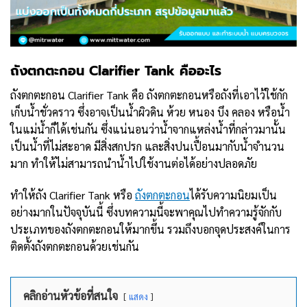
ถังตกตะกอน
Clarifier Tank
คืออะไร
ถังตกตะกอน Clarifier Tank คือ ถังตกตะกอนหรือถังที่เอาไว้ใช้กัก
เก็บน้ำชั่วคราว ซึ่งอาจเป็นน้ำผิวดิน ห้วย หนอง บึง คลอง หรือน้ำ
ในแม่น้ำก็ได้เช่นกัน ซึ่งแน่นอนว่าน้ำจากแหล่งน้ำที่กล่าวมานั้น
เป็นน้ำที่ไม่สะอาด มีสิ่งสกปรก และสิ่งปนเปื้อนมากับน้ำจำนวน
มาก ทำให้ไม่สามารถนำน้ำไปใช้งานต่อได้อย่างปลอดภัย
ทำให้ถัง Clarifier Tank หรือ
ถังตกตะกอน
ได้รับความนิยมเป็น
อย่างมากในปัจจุบันนี้ ซึ่งบทความนี้จะพาคุณไปทำความรู้จักกับ
ประเภทของถังตกตะกอนให้มากขึ้น รวมถึงบอกจุดประสงค์ในการ
ติดตั้งถังตกตะกอนด้วยเช่นกัน
คลิกอ่านหัวข้อที่สนใจ
แสดง