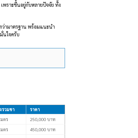
ราะขึ้นอยู่กับหลายปัจจัย ทั้ง
แพงกว่ามาตรฐาน พร้อมแนะนำ
มั่นใจครับ
สูงรวมขา
ราคา
เมตร
250,000 บาท
เมตร
450,000 บาท