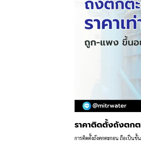
ราคาติดตั้งถังตก
การติดตั้งถังตกตะกอน ถือเป็นข