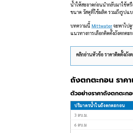
น้ำให้สะอาดก่อนนำกลับมาใช้หรือป
ขนาด วัสดุที่ใช้ผลิต รวมถึงรูปแบ
บทความนี้
Mittwater
จะพาไปดูว
แนวทางการเลือกติดตั้งถังตกตะกอ
คลิกอ่านหัวข้อ ราคาติดตั้งถั
ถังตกตะกอน ราคาเท
ตัวอย่างราคาถังตกตะกอน
ปริมาตรน้ำในถังตกตะกอน
3 ลบ.ม.
6 ลบ.ม