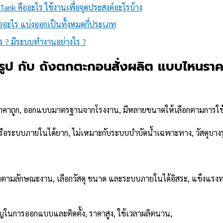
ank คืออะไร ใช้งานเพื่อจุดประสงค์อะไรบ้าง
ืออะไร แบ่งออกเป็นทั้งหมดกี่ประเภท
ร ? มีระบบทำงานอย่างไร ?
ูป กับ ถังตกตะกอนสั่งผลิต แบบไหนราคาค
าน, ราคาถูก, ออกแบบมาตรฐานจากโรงงาน, มีหลายขนาดให้เลือกตามการใ
รือระบบภายในได้ยาก, ไม่เหมาะกับระบบบำบัดน้ำเฉพาะทาง, วัสดุบางรุ่
งตามลักษณะงาน, เลือกวัสดุ ขนาด และระบบภายในได้อิสระ, แข็งแร
ยวชาญในการออกแบบและติดตั้ง, ราคาสูง, ใช้เวลาผลิตนาน,