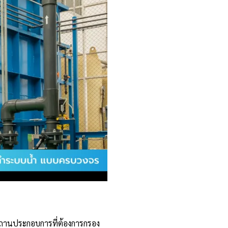
อสถานประกอบการที่ต้องการกรอง