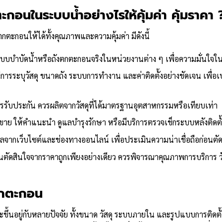
ะกอนในระบบน้ำอย่างไรให้คุ้มค่า คุ้มราคา 
กตะกอนให้ได้ทั้งคุณภาพและความคุ้มค่า มีดังนี้
้งระบบบำบัดน้ำหรือถังตกตะกอนจริงในหน่วยงานต่าง ๆ เพื่อความมั่นใ
รระบุวัสดุ ขนาดถัง ระบบการทำงาน และค่าติดตั้งอย่างชัดเจน เพื่อเป
รับประกัน ควรผลิตจากวัสดุที่ได้มาตรฐานอุตสาหกรรมหรือเทียบเท่า
ารขาย ให้คำแนะนำ ดูแลบำรุงรักษา หรือมีบริการตรวจเช็กระบบหลังติดตั
อมูลจากเว็บไซต์และช่องทางออนไลน์ เพื่อประเมินความน่าเชื่อถือก่อนตั
วนตัดสินใจจากราคาถูกเพียงอย่างเดียว ควรพิจารณาคุณภาพการบริการ
ตกตะกอน
ึ้นอยู่กับหลายปัจจัย ทั้งขนาด วัสดุ ระบบภายใน และรูปแบบการติดตั้ง 