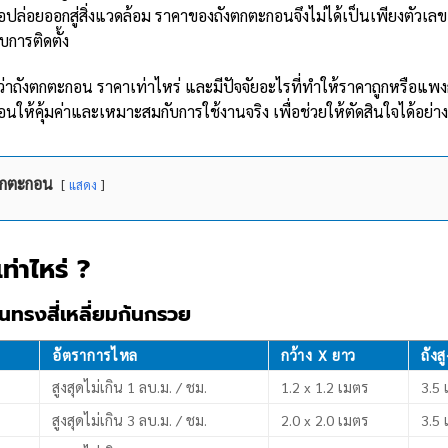
ล่อยออกสู่สิ่งแวดล้อม ราคาของถังตกตะกอนจึงไม่ได้เป็นเพียงตัวเลข เพ
บการติดตั้ง
่าถังตกตะกอน ราคาเท่าไหร่ และมีปัจจัยอะไรที่ทำให้ราคาถูกหรือ
นให้คุ้มค่าและเหมาะสมกับการใช้งานจริง เพื่อช่วยให้ตัดสินใจได้อย่าง
งตกตะกอน
แสดง
่าไหร่ ?
ทรงสี่เหลี่ยมก้นกรวย
อัตราการไหล
กว้าง X ยาว
ถัง
สูงสุดไม่เกิน 1 ลบ.ม. / ชม.
1.2 x 1.2 เมตร
3.5 
สูงสุดไม่เกิน 3 ลบ.ม. / ชม.
2.0 x 2.0 เมตร
3.5 