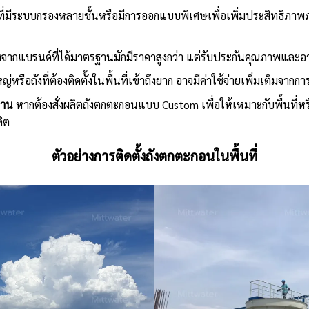
ที่มีระบบกรองหลายชั้นหรือมีการออกแบบพิเศษเพื่อเพิ่มประสิทธิ
งจากแบรนด์ที่ได้มาตรฐานมักมีราคาสูงกว่า แต่รับประกันคุณภาพและอาย
่หรือถังที่ต้องติดตั้งในพื้นที่เข้าถึงยาก อาจมีค่าใช้จ่ายเพิ่มเติมจากก
งาน
หากต้องสั่งผลิตถังตกตะกอนแบบ Custom เพื่อให้เหมาะกับพื้นที่ห
ิต
ตัวอย่างการติดตั้งถังตกตะกอนในพื้นที่