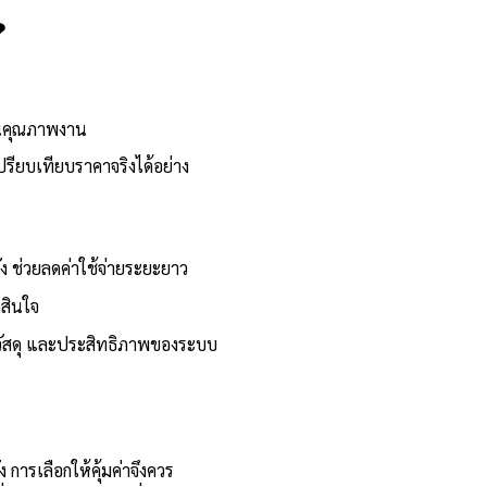
?
จในคุณภาพงาน
รียบเทียบราคาจริงได้อย่าง
้ง ช่วยลดค่าใช้จ่ายระยะยาว
ดสินใจ
 วัสดุ และประสิทธิภาพของระบบ
การเลือกให้คุ้มค่าจึงควร