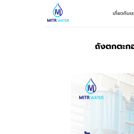
ข้าม
ไป
เกี่ยวกับเ
ยัง
เนื้อหา
ถังตกตะกอน